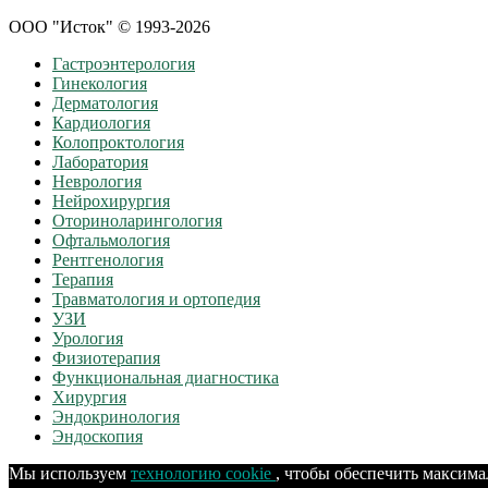
ООО "Исток" © 1993-2026
Гастроэнтерология
Гинекология
Дерматология
Кардиология
Колопроктология
Лаборатория
Неврология
Нейрохирургия
Оториноларингология
Офтальмология
Рентгенология
Терапия
Травматология и ортопедия
УЗИ
Урология
Физиотерапия
Функциональная диагностика
Хирургия
Эндокринология
Эндоскопия
Мы используем
технологию cookie
, чтобы обеспечить максим