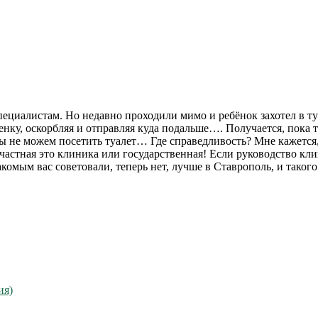
циалистам. Но недавно проходили мимо и ребёнок захотел в туал
енку, оскорбляя и отправляя куда подальше…. Получается, пока 
мы не можем посетить туалет… Где справедливость? Мне кажется
, частная это клиника или государственная! Если руководство к
комым вас советовали, теперь нет, лучше в Ставрополь, и таког
ия)