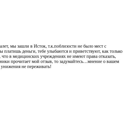
ет, мы зашли в Исток, т.к.поблизости не было мест с
ты платишь деньги, тебе улыбаются и приветствуют, как только
, что в медицинских учреждениях не имеют права отказать,
линики прочитает мой отзыв, то задумайтесь…мнение о вашем
о унижения не переживать!